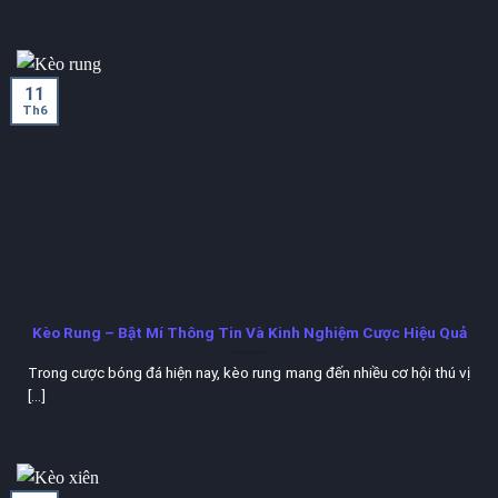
11
Th6
Kèo Rung – Bật Mí Thông Tin Và Kinh Nghiệm Cược Hiệu Quả
Trong cược bóng đá hiện nay, kèo rung mang đến nhiều cơ hội thú vị
[...]