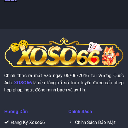
Chính thức ra mắt vào ngày 06/06/2016 tại Vương Quốc
Anh,
XOSO66
là nền tảng xổ số trực tuyến được cấp phép
hợp pháp, hoạt động minh bạch và uy tín.
Hướng Dẫn
Chính Sách
Đăng Ký Xoso66
Chính Sách Bảo Mật