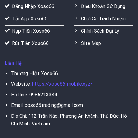
Đăng Nhập Xoso66
Điều Khoản Sử Dụng
Tải App Xoso66
Chơi Có Trách Nhiệm
Nạp Tiền Xoso66
Chính Sách Đại Lý
Rút Tiền Xoso66
Site Map
Liên Hệ
Thương Hiệu: Xoso66
Website:
https://xoso66-mobile.xyz/
Hotline:
0986213344
Email: xoso66trading@gmail.com
Địa Chỉ:
112 Trần Não, Phường An Khánh, Thủ Đức, Hồ
Chí Minh, Vietnam