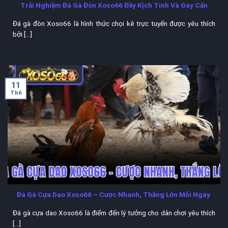
Trải Nghiệm Đá Gà Đòn Xoso66 Đầy Kịch Tính Và Gay Cấn
Đá gà đòn Xoso66 là hình thức chọi kê trực tuyến được yêu thích
bởi [...]
11
Th6
Đá Gà Cựa Dao Xoso66 – Cược Nhanh, Thắng Lớn Mỗi Ngày
Đá gà cựa dao Xoso66 là điểm đến lý tưởng cho dân chơi yêu thích
[...]