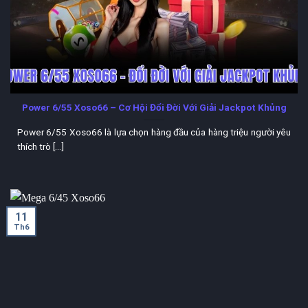
Power 6/55 Xoso66 – Cơ Hội Đổi Đời Với Giải Jackpot Khủng
Power 6/55 Xoso66 là lựa chọn hàng đầu của hàng triệu người yêu
thích trò [...]
11
Th6