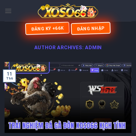
Skip
to
content
ĐĂNG KÝ +66K
ĐĂNG NHẬP
AUTHOR ARCHIVES:
ADMIN
11
Th6