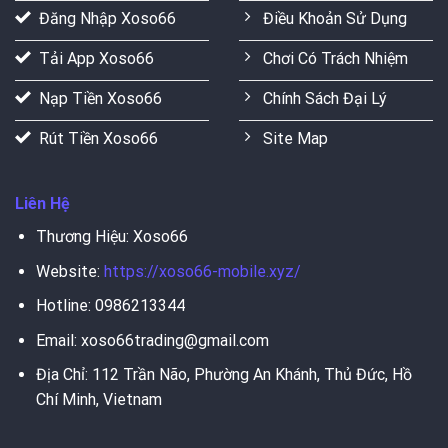
Đăng Nhập Xoso66
Điều Khoản Sử Dụng
Tải App Xoso66
Chơi Có Trách Nhiệm
Nạp Tiền Xoso66
Chính Sách Đại Lý
Rút Tiền Xoso66
Site Map
Liên Hệ
Thương Hiệu: Xoso66
Website:
https://xoso66-mobile.xyz/
Hotline:
0986213344
Email: xoso66trading@gmail.com
Địa Chỉ:
112 Trần Não, Phường An Khánh, Thủ Đức, Hồ
Chí Minh, Vietnam