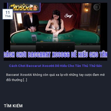
11
Th6
Cách Chơi Baccarat Xoso66 Dễ Hiểu Cho Tân Thủ Thử Sức
Baccarat Xoso66 không còn quá xa lạ với những tay cược đam mê
đổi thưởng [...]
TÌM KIẾM