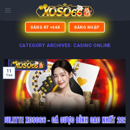
Skip
to
content
ĐĂNG KÝ +66K
ĐĂNG NHẬP
CATEGORY ARCHIVES:
CASINO ONLINE
11
Th6