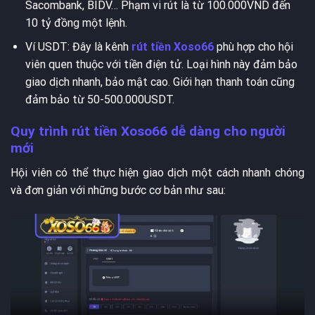
Sacombank, BIDV… Phạm vi rút là từ 100.000VND đến
10 tỷ đồng một lệnh.
Ví USDT: Đây là kênh
rút tiền Xoso66
phù hợp cho hội
viên quen thuộc với tiền điện tử. Loại hình này đảm bảo
giao dịch nhanh, bảo mật cao. Giới hạn thanh toán cũng
đảm bảo từ 50-500.000USDT.
Quy trình rút tiền Xoso66 dễ dàng cho người
mới
Hội viên có thể thực hiện giao dịch một cách nhanh chóng
và đơn giản với những bước cơ bản như sau: