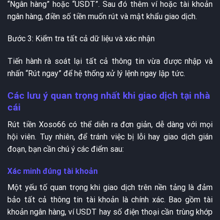
“Ngân hàng” hoặc “USDT”. Sau đó thêm ví hoặc tài khoản
ngân hàng, điền số tiền muốn rút và mật khẩu giao dịch.
Bước 3: Kiểm tra tất cả dữ liệu và xác nhận
Tiến hành rà soát lại tất cả thông tin vừa được nhập và
nhấn “Rút ngay” để hệ thống xử lý lệnh ngay lập tức.
Các lưu ý quan trọng nhất khi giao dịch tại nhà
cái
Rút tiền Xoso66 có thể diễn ra đơn giản, dễ dàng với mọi
hội viên. Tuy nhiên, để tránh việc bị lỗi hay giao dịch gián
đoạn, bạn cần chú ý các điểm sau:
Xác minh đúng tài khoản
Một yếu tố quan trọng khi giao dịch trên nền tảng là đảm
bảo tất cả thông tin tài khoản là chính xác. Bao gồm tài
khoản ngân hàng, ví USDT hay số điện thoại cần trùng khớp