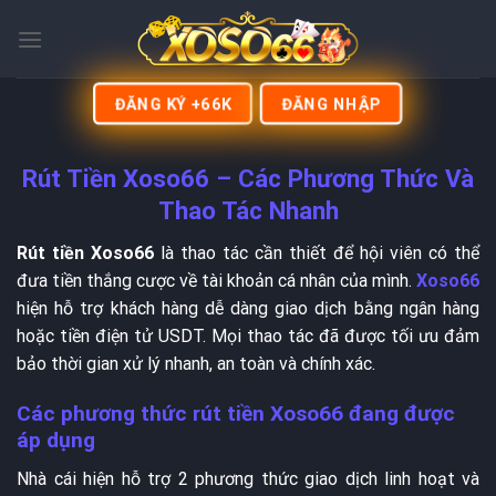
Skip
to
content
ĐĂNG KÝ +66K
ĐĂNG NHẬP
Rút Tiền Xoso66 – Các Phương Thức Và
Thao Tác Nhanh
Rút tiền Xoso66
là thao tác cần thiết để hội viên có thể
đưa tiền thắng cược về tài khoản cá nhân của mình.
Xoso66
hiện hỗ trợ khách hàng dễ dàng giao dịch bằng ngân hàng
hoặc tiền điện tử USDT. Mọi thao tác đã được tối ưu đảm
bảo thời gian xử lý nhanh, an toàn và chính xác.
Các phương thức rút tiền Xoso66 đang được
áp dụng
Nhà cái hiện hỗ trợ 2 phương thức giao dịch linh hoạt và