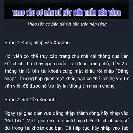
Thao tác cơ bản để rút tiền trên nền tảng
Bước 1: Đăng nhập vào Xoso66
Hội viên có thể truy cập trang chủ nhà cái thông qua liên
kết chính thức hay app chuẩn. Tại đúng trang chủ, điền 2 ô
thông tin là tên tài khoản cùng mật khẩu rồi nhấp “Đăng
nhập”. Trường hợp quên mật khẩu, bạn có thể liên hệ với tư
vấn viên để được hỗ trợ lấy lại thông tin nhanh chóng.
Bước 2: Rút tiền Xoso66
Ngay tại giao diện vừa đăng nhập thành công, hãy nhấp vào
“Rút tiền”. Một giao diện mới xuất hiện hiển thị chính xác số
dư trong tài khoản của bạn. Để tiếp tục, hãy nhấp vào tab