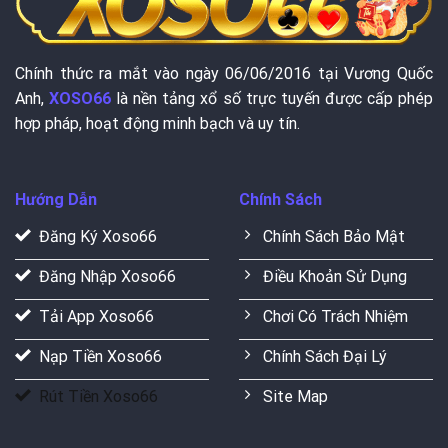
Chính thức ra mắt vào ngày 06/06/2016 tại Vương Quốc
Anh,
XOSO66
là nền tảng xổ số trực tuyến được cấp phép
hợp pháp, hoạt động minh bạch và uy tín.
Hướng Dẫn
Chính Sách
Đăng Ký Xoso66
Chính Sách Bảo Mật
Đăng Nhập Xoso66
Điều Khoản Sử Dụng
Tải App Xoso66
Chơi Có Trách Nhiệm
Nạp Tiền Xoso66
Chính Sách Đại Lý
Rút Tiền Xoso66
Site Map