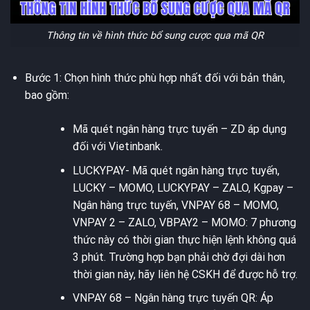
Thông tin về hình thức bổ sung cược qua mã QR
Bước 1: Chọn hình thức phù hợp nhất đối với bản thân,
bao gồm:
Mã quét ngân hàng trực tuyến – ZD áp dụng
đối với Vietinbank.
LUCKYPAY- Mã quét ngân hàng trực tuyến,
LUCKY – MOMO, LUCKYPAY – ZALO, Kgpay –
Ngân hàng trực tuyến, VNPAY 68 – MOMO,
VNPAY 2 – ZALO, VBPAY2 – MOMO: 7 phương
thức này có thời gian thực hiện lệnh không quá
3 phút. Trường hợp bạn phải chờ đợi dài hơn
thời gian này, hãy liên hệ CSKH để được hỗ trợ.
VNPAY 68 – Ngân hàng trực tuyến QR: Áp