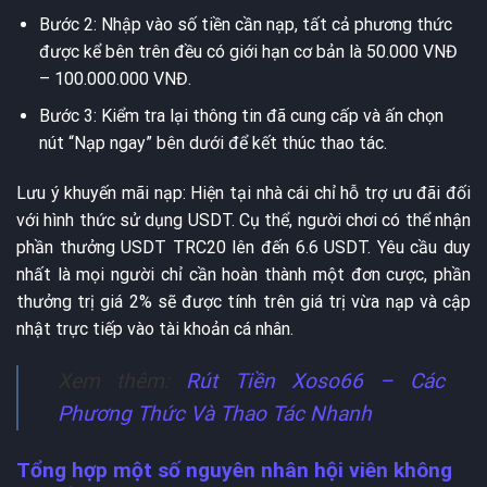
Bước 2: Nhập vào số tiền cần nạp, tất cả phương thức
được kể bên trên đều có giới hạn cơ bản là 50.000 VNĐ
– 100.000.000 VNĐ.
Bước 3: Kiểm tra lại thông tin đã cung cấp và ấn chọn
nút “Nạp ngay” bên dưới để kết thúc thao tác.
Lưu ý khuyến mãi nạp: Hiện tại nhà cái chỉ hỗ trợ ưu đãi đối
với hình thức sử dụng USDT. Cụ thể, người chơi có thể nhận
phần thưởng USDT TRC20 lên đến 6.6 USDT. Yêu cầu duy
nhất là mọi người chỉ cần hoàn thành một đơn cược, phần
thưởng trị giá 2% sẽ được tính trên giá trị vừa nạp và cập
nhật trực tiếp vào tài khoản cá nhân.
Xem thêm:
Rút Tiền Xoso66 – Các
Phương Thức Và Thao Tác Nhanh
Tổng hợp một số nguyên nhân hội viên không