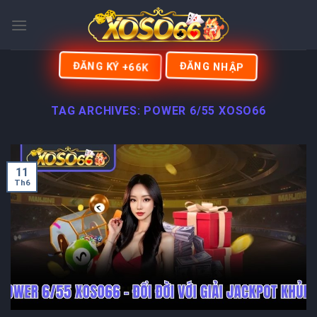
Skip
to
content
ĐĂNG KÝ +66K
ĐĂNG NHẬP
TAG ARCHIVES:
POWER 6/55 XOSO66
11
Th6