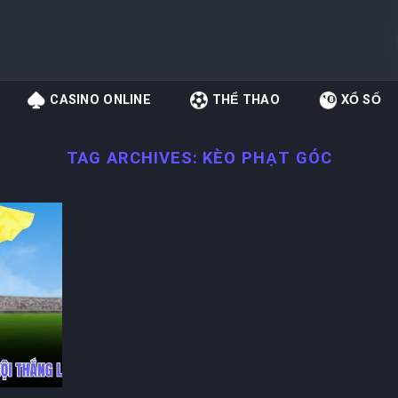
CASINO ONLINE
THỂ THAO
XỔ SỐ
TAG ARCHIVES:
KÈO PHẠT GÓC