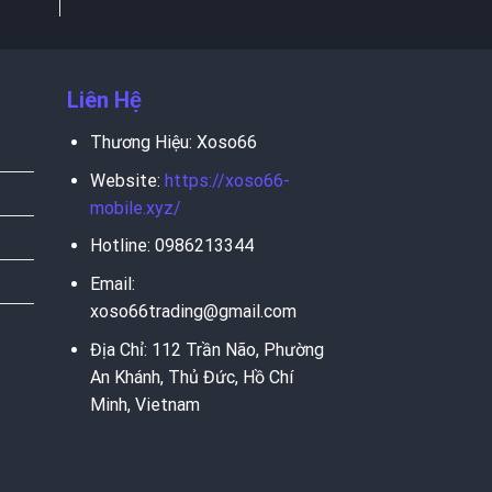
Liên Hệ
Thương Hiệu: Xoso66
Website:
https://xoso66-
mobile.xyz/
Hotline:
0986213344
Email:
xoso66trading@gmail.com
Địa Chỉ:
112 Trần Não, Phường
An Khánh, Thủ Đức, Hồ Chí
Minh, Vietnam