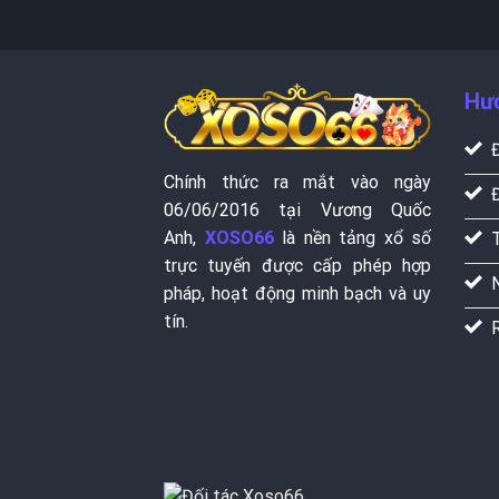
Hư
Chính thức ra mắt vào ngày
06/06/2016 tại Vương Quốc
Anh,
XOSO66
là nền tảng xổ số
trực tuyến được cấp phép hợp
pháp, hoạt động minh bạch và uy
tín.