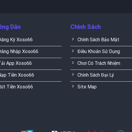
ớng Dẫn
Chính Sách
Đăng Ký Xoso66
Chính Sách Bảo Mật
Đăng Nhập Xoso66
Điều Khoản Sử Dụng
Tải App Xoso66
Chơi Có Trách Nhiệm
Nạp Tiền Xoso66
Chính Sách Đại Lý
Rút Tiền Xoso66
Site Map